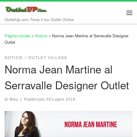
Passa al contenuto
Me
OutletUp.com Trova il tuo Outlet Online
Pagina iniziale
»
Notizie
»
Norma Jean Martine al Serravalle Designer
Outlet
NOTIZIE
OUTLET VILLAGE
Norma Jean Martine al
Serravalle Designer Outlet
di
Miky
|
Pubblicato
29 Luglio 2016