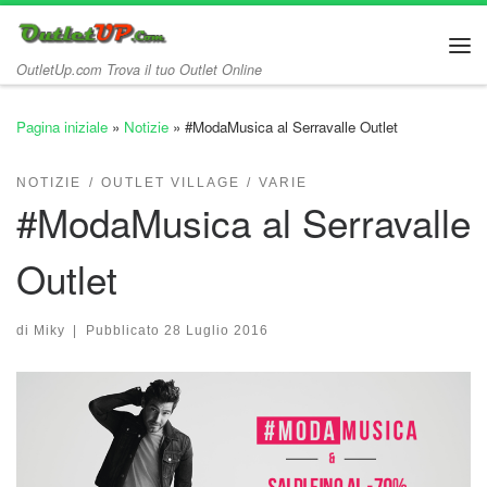
Passa al contenuto
Me
OutletUp.com Trova il tuo Outlet Online
Pagina iniziale
»
Notizie
»
#ModaMusica al Serravalle Outlet
NOTIZIE
OUTLET VILLAGE
VARIE
#ModaMusica al Serravalle
Outlet
di
Miky
|
Pubblicato
28 Luglio 2016