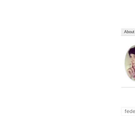
About
fed