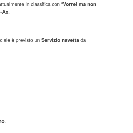
attualmente in classifica con “
Vorrei ma non
J-Ax
.
ciale è previsto un
Servizio navetta
da
no
.