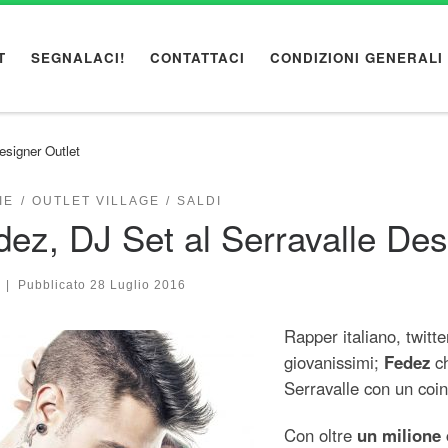
T
SEGNALACI!
CONTATTACI
CONDIZIONI GENERALI
esigner Outlet
IE
OUTLET VILLAGE
SALDI
dez, DJ Set al Serravalle Des
|
Pubblicato
28 Luglio 2016
Rapper italiano, twitte
giovanissimi;
Fedez
ch
Serravalle con un coi
Con oltre
un milione 