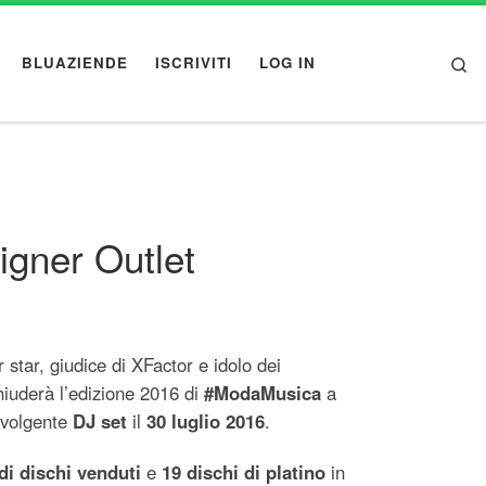
Se
BLUAZIENDE
ISCRIVITI
LOG IN
igner Outlet
r star, giudice di XFactor e idolo dei
iuderà l’edizione 2016 di
#ModaMusica
a
nvolgente
DJ set
il
30 luglio 2016
.
di dischi venduti
e
19 dischi di platino
in