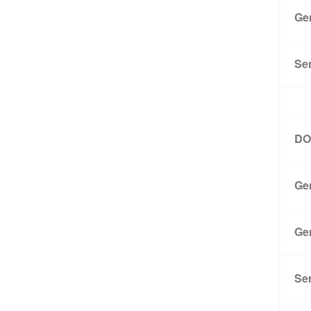
Ge
Ser
DO
Ge
Ge
Ser