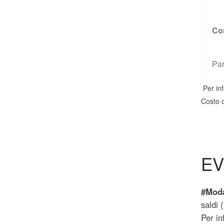
Co
Pa
Per in
Costo d
EV
#Mod
saldi (
Per in