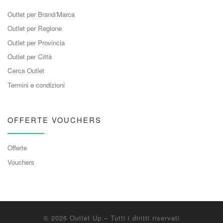
Outlet per Brand/Marca
Outlet per Regione
Outlet per Provincia
Outlet per Città
Cerca Outlet
Termini e condizioni
OFFERTE VOUCHERS
Offerte
Vouchers
© 2026
Outlet Up
– Tutti i diritti riservati