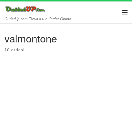
Passa al contenuto
Me
OutletUp.com Trova il tuo Outlet Online
valmontone
10 articoli