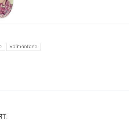
o
valmontone
RTI