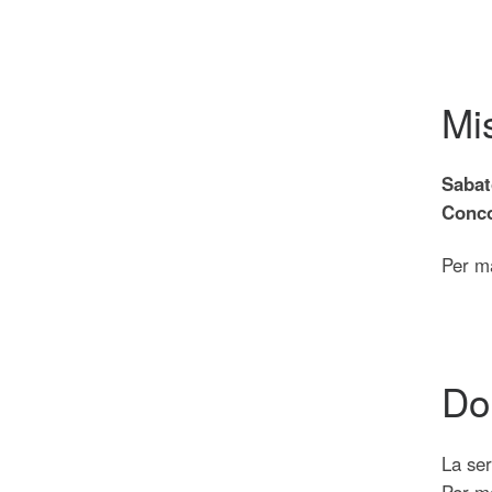
Mis
Sabat
Conco
Per ma
Do
La ser
Per ma