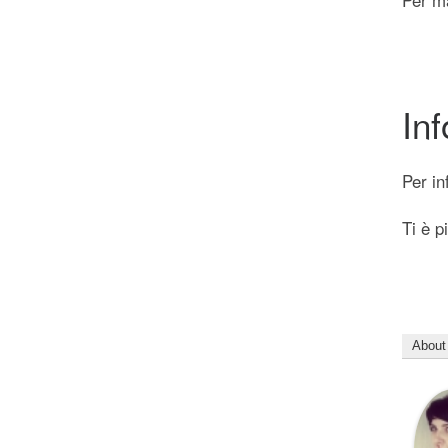
In
Per in
Ti è p
About