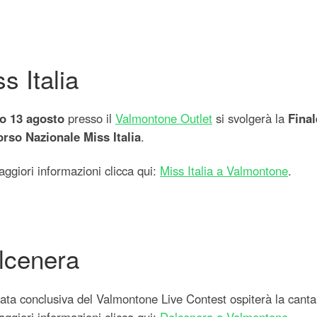
s Italia
o 13 agosto
presso il
Valmontone Outlet
si svolgerà la
Fina
rso Nazionale Miss Italia
.
ggiori informazioni clicca qui:
Miss Italia a Valmontone
.
lcenera
ata conclusiva del Valmontone Live Contest ospiterà la cant
ggiori informazioni clicca qui:
Dolcenera a Valmontone
.