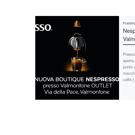
Pubbli
Nesp
Valm
Presso 
aperta
punto 
macchi
caffè 