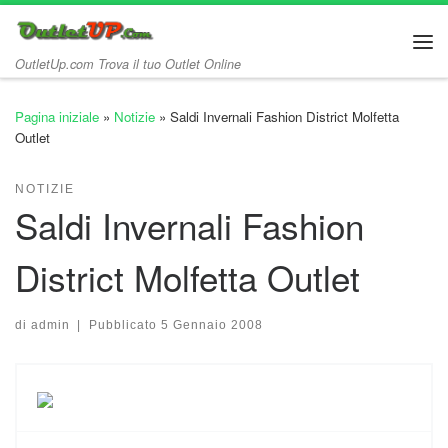
Passa al contenuto
Me
OutletUp.com Trova il tuo Outlet Online
Pagina iniziale
»
Notizie
»
Saldi Invernali Fashion District Molfetta
Outlet
NOTIZIE
Saldi Invernali Fashion
District Molfetta Outlet
di
admin
|
Pubblicato
5 Gennaio 2008