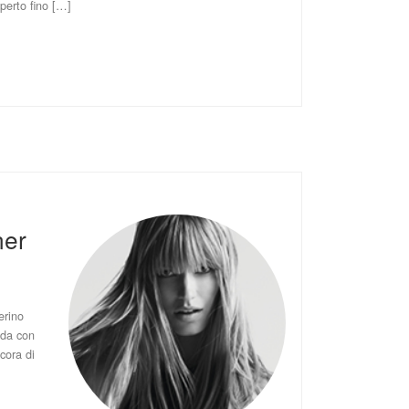
aperto fino […]
6
ner
erino
oda con
ncora di