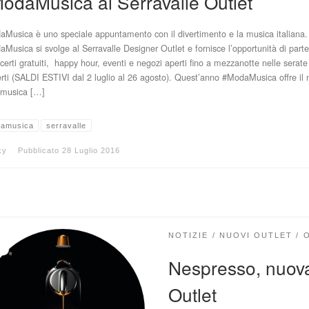
odaMusica al Serravalle Outlet
Musica è uno speciale appuntamento con il divertimento e la musica italiana.
Musica si svolge al Serravalle Designer Outlet e fornisce l’opportunità di part
certi gratuiti, happy hour, eventi e negozi aperti fino a mezzanotte nelle serate
rti (SALDI ESTIVI dal 2 luglio al 26 agosto). Quest’anno #ModaMusica offre il 
 musica […]
amusica
serravalle
ky
Pubblicato
28 Luglio 2016
NOTIZIE
NUOVI OUTLET
Nespresso, nuov
Outlet