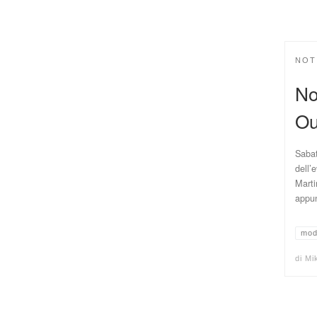
NOT
No
Ou
Sabat
dell’
Marti
appun
mod
di
Mi