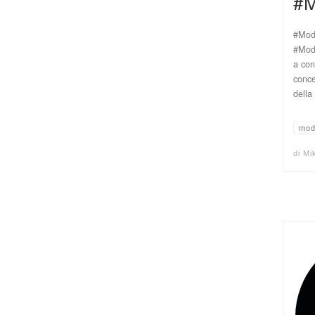
#M
#Moda
#Moda
a con
conce
della
mod
di
Mi