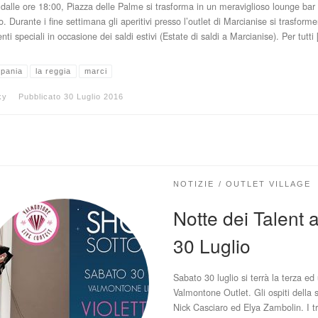
 dalle ore 18:00, Piazza delle Palme si trasforma in un meraviglioso lounge bar 
o. Durante i fine settimana gli aperitivi presso l’outlet di Marcianise si trasform
enti speciali in occasione dei saldi estivi (Estate di saldi a Marcianise). Per tutti
pania
la reggia
marci
ky
Pubblicato
30 Luglio 2016
NOTIZIE
OUTLET VILLAGE
Notte dei Talent 
30 Luglio
Sabato 30 luglio si terrà la terza e
Valmontone Outlet. Gli ospiti della s
Nick Casciaro ed Elya Zambolin. I tre