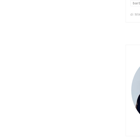
bar
di
Mi