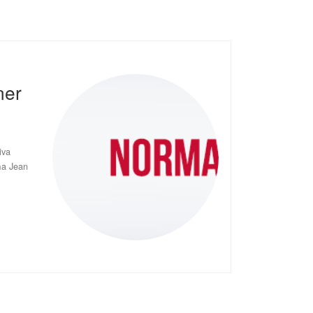
ner
iva
rma Jean