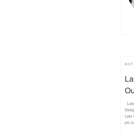
NOT
La
Ou
Late 
Desig
Late 
più s