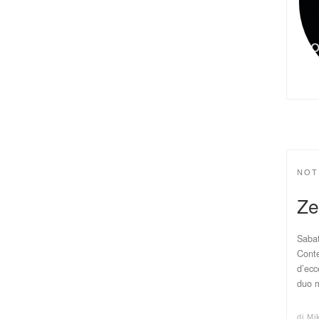
NOT
Ze
Sabat
Conte
d’ecc
duo 
di
Mi