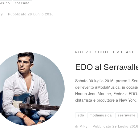
berino
toscana
ky
Pubblicato
29 Luglio 2016
NOTIZIE
OUTLET VILLAGE
EDO al Serravall
Sabato 30 luglio 2016, presso il Serr
dell’evento #ModaMusica, in occasion
Norma Jean Martine, Fedez e EDO. 
chitarrista e produttore a New York.
edo
modamusica
serravalle
di
Miky
Pubblicato
29 Luglio 201