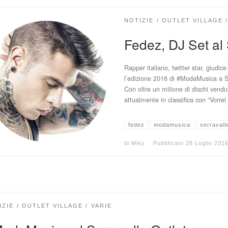
NOTIZIE
OUTLET VILLAGE
Fedez, DJ Set al 
Rapper italiano, twitter star, giudic
l’edizione 2016 di #ModaMusica a Se
Con oltre un milione di dischi venduti
attualmente in classifica con “Vorre
fedez
modamusica
serravall
di
Miky
Pubblicato
28 Luglio 201
IZIE
OUTLET VILLAGE
VARIE