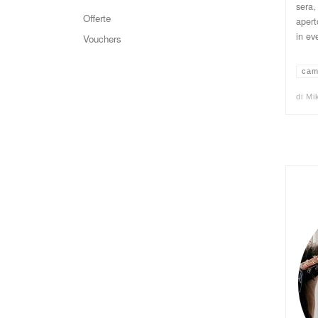
sera,
Offerte
apert
in ev
Vouchers
cam
di
Mi