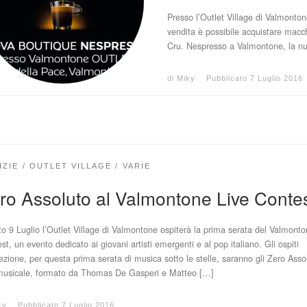
Presso l’Outlet Village di Valmonto
vendita è possibile acquistare macch
Cru. Nespresso a Valmontone, la nu
di
Miky
Pubblicato
7 Luglio 2016
IZIE
OUTLET VILLAGE
VARIE
ro Assoluto al Valmontone Live Conte
o 9 Luglio l’Outlet Village di Valmontone ospiterà la prima serata del Valmonto
st, un evento dedicato ai giovani artisti emergenti e al pop italiano. Gli ospiti
ezione, per questa prima serata di musica sotto le stelle, saranno gli Zero Assol
musicale, formato da Thomas De Gasperi e Matteo […]
ky
Pubblicato
7 Luglio 2016