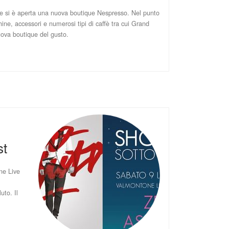
ne si è aperta una nuova boutique Nespresso. Nel punto
ine, accessori e numerosi tipi di caffè tra cui Grand
ova boutique del gusto.
st
ne Live
uto. Il