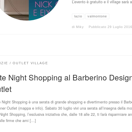
L’evento è gratuito e il village sarà 
lazio
valmontone
di
Miky
Pubblicato
29 Luglio 201
IZIE
OUTLET VILLAGE
te Night Shopping al Barberino Desig
tlet
Night Shopping è una serata di grande shopping e divertimento presso il Barb
ner Outlet (mappa e info). Sabato 30 luglio vivi una serata all’insegna della m
Night Shopping, l’esclusiva iniziativa che, dalle 18 alle 22, ti farà risparmiare a
ulle firme che ami […]