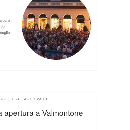
ecipare
 dei
meglio
OUTLET VILLAGE
VARIE
a apertura a Valmontone