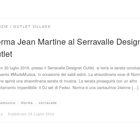
IZIE
OUTLET VILLAGE
rma Jean Martine al Serravalle Desig
tlet
o 30 luglio 2016, presso il Serravalle Designer Outlet, si terrà la serata conclus
evento #ModaMusica, in occasione dei saldi estivi. La straordinaria voce di No
ne aprirà una straordinaria serata di musica. La serata proseguirà con un altro
tamento imperdibile: il DJ set di Fedez. Norma è una cantautrice 24enne […]
amusica
Norma
serravalle
ky
Pubblicato
29 Luglio 2016