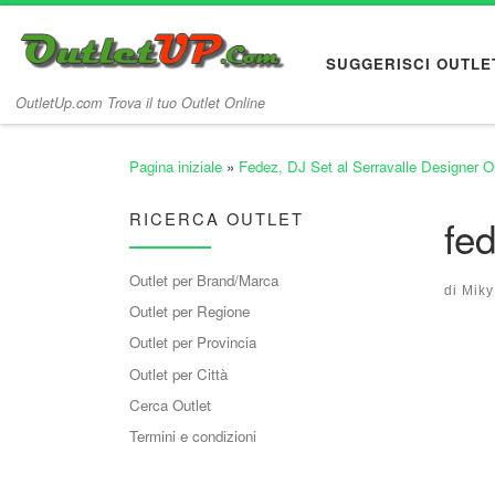
Passa al contenuto
SUGGERISCI OUTLE
OutletUp.com Trova il tuo Outlet Online
Pagina iniziale
»
Fedez, DJ Set al Serravalle Designer O
RICERCA OUTLET
fe
Outlet per Brand/Marca
di
Miky
Outlet per Regione
Nav
Outlet per Provincia
Outlet per Città
Cerca Outlet
Termini e condizioni