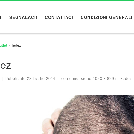
T
SEGNALACI!
CONTATTACI
CONDIZIONI GENERALI
utlet
»
fedez
dez
|
Pubblicato
28 Luglio 2016
-
con dimensione
1023 × 829
in
Fedez, 
igazione immagini