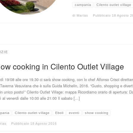
campania
Cilento outlet village
di
Marias
Pubblicato
18 Agosto 2
IZIE
ow cooking in Cilento Outlet Village
dì 19/08 alle ore 19.30 ci sarà show cooking, con lo chef Alfonso Crisci dirett
 Taverna Vesuviana che è sulla Guida Michelin, 2016. “Gusto, shopping e diver
 in unico posto!” Cilento Outlet Village: mappa Ricordiamo orario di apertura: D
ì al venerdì dalle 10:00 alle 21:00 Il sabato […]
pania
Cilento outlet village
Eboli
eventi
show cooking
rias
Pubblicato
18 Agosto 2016