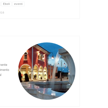
Eboli
eventi
016
amente
timento
al