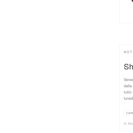
NOT
Sh
Vener
dalla
tutto
luned
cam
di
Ma