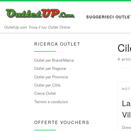
Passa al contenuto
SUGGERISCI OUTLE
OutletUp.com Trova il tuo Outlet Online
Cil
RICERCA OUTLET
4 artic
Outlet per Brand/Marca
Outlet per Regione
Outlet per Provincia
Outlet per Città
NOT
Cerca Outlet
La
Termini e condizioni
Vi
OFFERTE VOUCHERS
Domen