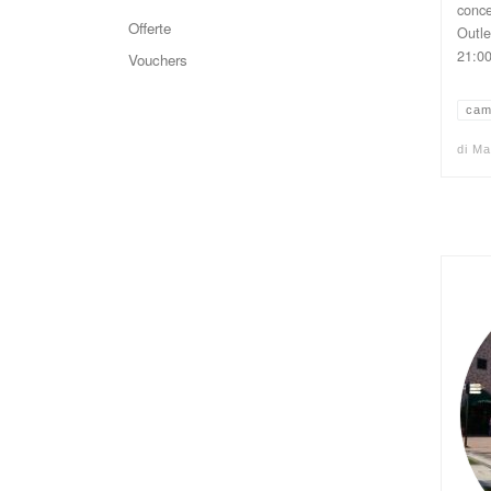
conce
Offerte
Outle
21:00
Vouchers
cam
di
Ma