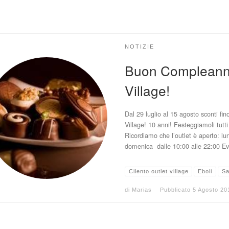
NOTIZIE
Buon Compleanno 
Village!
Dal 29 luglio al 15 agosto sconti fin
Village! 10 anni! Festeggiamoli tutt
Ricordiamo che l’outlet è aperto: lu
domenica dalle 10:00 alle 22:00 Ev
Cilento outlet village
Eboli
Sa
di
Marias
Pubblicato
5 Agosto 20