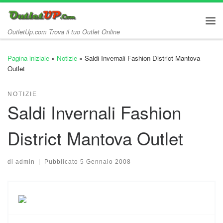
Passa al contenuto
Me
OutletUp.com Trova il tuo Outlet Online
Pagina iniziale
»
Notizie
»
Saldi Invernali Fashion District Mantova
Outlet
NOTIZIE
Saldi Invernali Fashion
District Mantova Outlet
di
admin
|
Pubblicato
5 Gennaio 2008