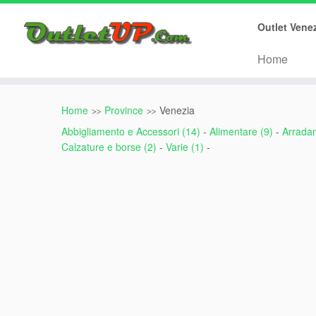
Array ( [0] => citta [1] => regione [2] => provincia [3] => nome ) 00001
Outlet Vene
Home
Home
Province
Venezia
Abbigliamento e Accessori (14)
-
Alimentare (9)
-
Arrada
Calzature e borse (2)
-
Varie (1)
-