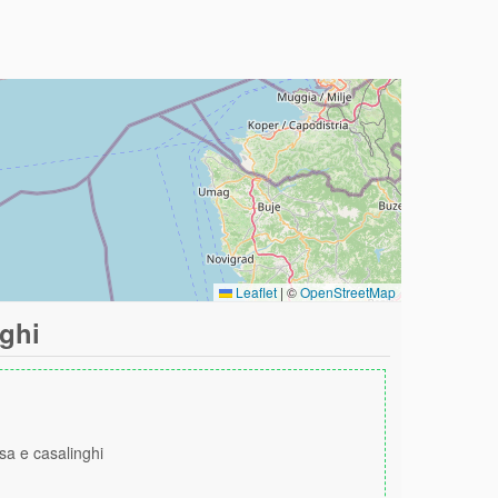
Leaflet
|
©
OpenStreetMap
nghi
asa e casalinghi