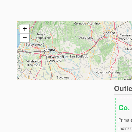
+
−
Outle
Co.
Prima e
Indiriz