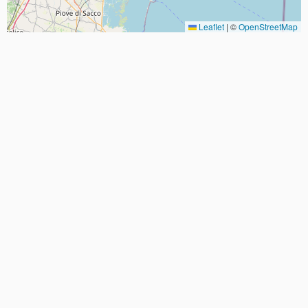
Leaflet
|
©
OpenStreetMap