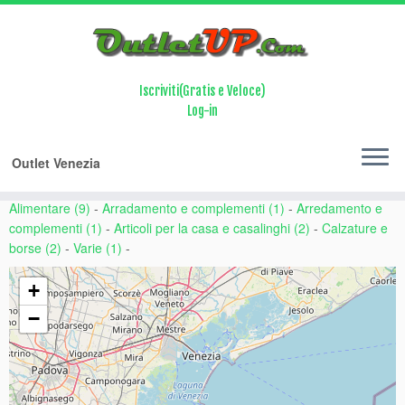
Array ( [0] => citta [1] => regione [2] => provincia [3] => nome )
000011112222333344445555666677778888
Iscriviti(Gratis e Veloce)
Log-in
Home
Province
Venezia
Outlet Venezia
Abbigliamento e Accessori (14)
-
Alimentare (9)
-
Arradamento e complementi (1)
-
Arredamento e
complementi (1)
-
Articoli per la casa e casalinghi (2)
-
Calzature e
borse (2)
-
Varie (1)
-
+
−