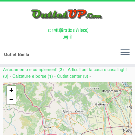
Array ( [0] => citta [1] => regione [2] => provincia [3] => nome )
00001111
Iscriviti(Gratis e Veloce)
Log-in
Home
Province
Biella
Outlet Biella
Abbigliamento e Accessori (36)
-
Arredamento e complementi (3)
-
Articoli per la casa e casalinghi
(3)
-
Calzature e borse (1)
-
Outlet center (3)
-
+
−