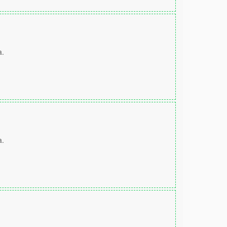
a.
a.