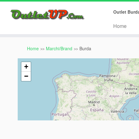
Array ( [0] => citta [1] => regione [2] => nome ) 0001112223
Outlet Burd
Home
Home
Marchi/Brand
Burda
+
−