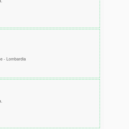
a.
se - Lombardia
a.