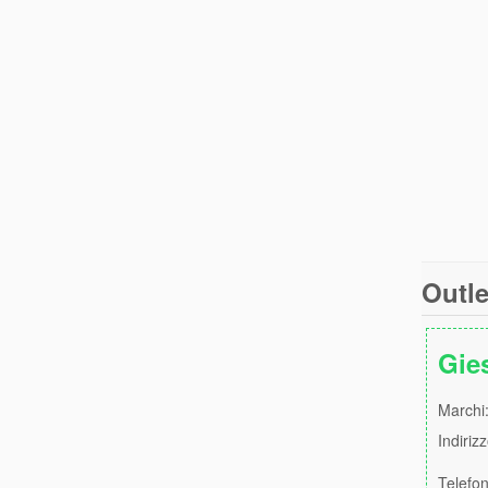
Outle
Gie
Marchi:
Indiriz
Telefo