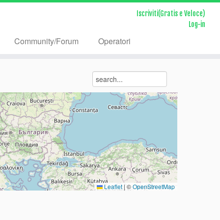
6171717181818191919202020212121222222
Iscriviti(Gratis e Veloce)
Log-in
Community/Forum
Operatori
Leaflet
|
©
OpenStreetMap