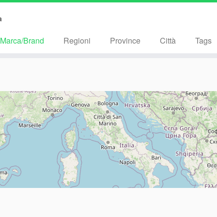
3344455566677788899910101011111112121213131314141415151516161
a
Marca/Brand
Regioni
Province
Città
Tags