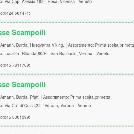
zo: Via Cap. Alessio,162 - Rosà, Vicenza - Veneto
no:0424 581471;
sse Scampoili
Amann, Burda, Husqvarna Viking, | Assortimento: Prima scelta,primett
zo: Localita` Ritonda,80/R - San Bonifacio, Verona - Veneto
no:045 7611769;
sse Scampoili
Amann, Burda, Pfaff, | Assortimento: Prima scelta,primetta.
zo: Via Ca` di Cozzi,22 - Verona, Verona - Veneto
no:045 8301099;