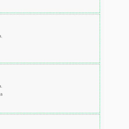
a.
a.
na