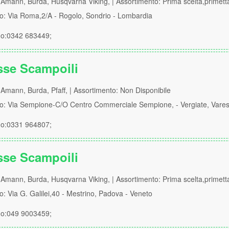
Amann, Burda, Husqvarna Viking, | Assortimento: Prima scelta,primett
zo: Via Roma,2/A - Rogolo, Sondrio - Lombardia
no:0342 683449;
sse Scampoili
Amann, Burda, Pfaff, | Assortimento: Non Disponibile
zzo: Via Sempione-C/O Centro Commerciale Sempione, - Vergiate, Vare
no:0331 964807;
sse Scampoili
Amann, Burda, Husqvarna Viking, | Assortimento: Prima scelta,primett
zo: Via G. Galilei,40 - Mestrino, Padova - Veneto
no:049 9003459;