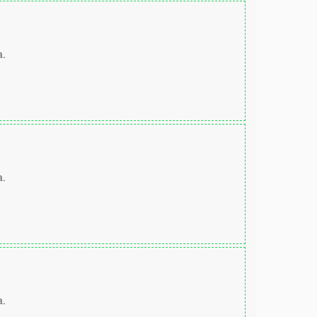
a.
a.
a.