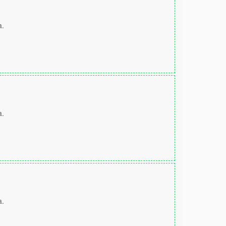
a.
a.
a.