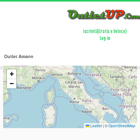
Array ( [0] => citta [1] => regione [2] => nome )
00011122233344455566677788899910101011111112121213131314
Iscriviti(Gratis e Veloce)
Log-in
Home
Marchi/Brand
Amann
Outlet Amann
+
−
Leaflet
|
©
OpenStreetMap