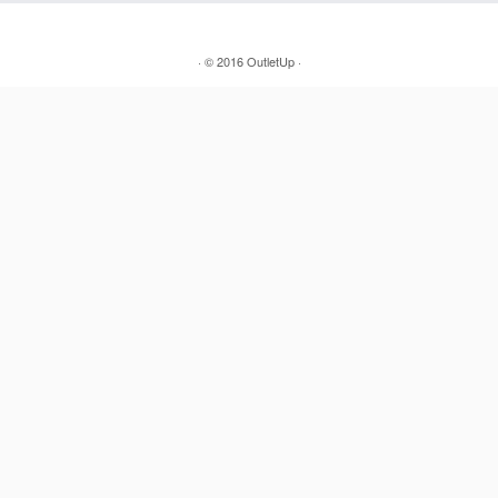
·
© 2016
OutletUp ·