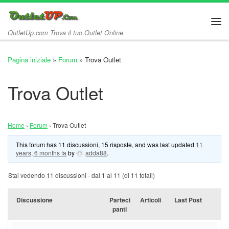
Passa al contenuto
Me
OutletUp.com Trova il tuo Outlet Online
Pagina iniziale
»
Forum
»
Trova Outlet
Trova Outlet
Home
›
Forum
›
Trova Outlet
This forum has 11 discussioni, 15 risposte, and was last updated
11
years, 6 months fa
by
adda88
.
Stai vedendo 11 discussioni - dal 1 al 11 (di 11 totali)
Discussione
Parteci
Articoli
Last Post
panti