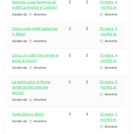
Negozio Luisa Spagnoli all’
2
2
16 years, 4
outlet La Reggia a Caserta?
months fa
Iniziato da:
Anonimo
Anonimo
Cerco outle pretty ballerinas
2
2
16 years, 4
in Italia!!
months fa
Iniziato da:
Anonimo
Anonimo
Cerco un outlet che vende le
2
2
16 years, 4
borse di Gucci?
months fa
Iniziato da:
Anonimo
Anonimo
La perla uomo di Roma
2
2
18 years, 2
vende anche cose per
months fa
donna?
Anonimo
Iniziato da:
Anonimo
Outlet Zara in Italia?
3
3
18 years, 2
months fa
Iniziato da:
Anonimo
Anonimo