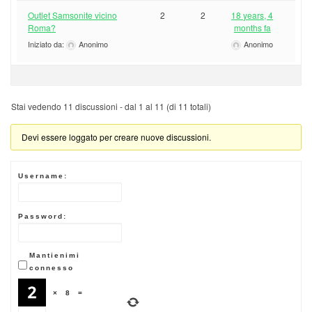
Outlet Samsonite vicino
2
2
18 years, 4
Roma?
months fa
Iniziato da:
Anonimo
Anonimo
Stai vedendo 11 discussioni - dal 1 al 11 (di 11 totali)
Devi essere loggato per creare nuove discussioni.
Username:
Password:
Mantienimi
connesso
×
8
=