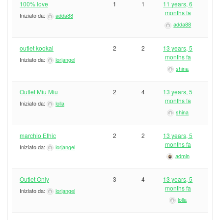
100% love
1
1
11 years, 6
months fa
Iniziato da:
adda88
adda88
outlet kookai
2
2
13 years, 5
months fa
Iniziato da:
lorjangel
shina
Outlet Miu Miu
2
4
13 years, 5
months fa
Iniziato da:
lolla
shina
marchio Ethic
2
2
13 years, 5
months fa
Iniziato da:
lorjangel
admin
Outlet Only
3
4
13 years, 5
months fa
Iniziato da:
lorjangel
lolla